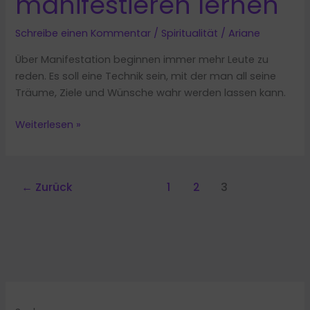
manifestieren lernen
Schreibe einen Kommentar
/
Spiritualität
/
Ariane
Über Manifestation beginnen immer mehr Leute zu
reden. Es soll eine Technik sein, mit der man all seine
Träume, Ziele und Wünsche wahr werden lassen kann.
Was
Weiterlesen »
ist
Manifestation?
6
←
Zurück
1
2
3
Schritte
zum
manifestieren
lernen