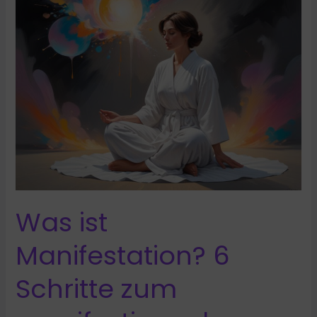
wie
heilt
es?
Einblicke
einer
Reiki
Schülerin
Was ist
Manifestation? 6
Schritte zum