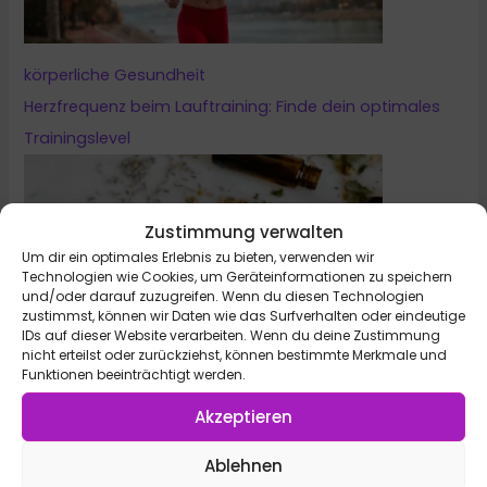
körperliche Gesundheit
Herzfrequenz beim Lauftraining: Finde dein optimales
Trainingslevel
Zustimmung verwalten
Um dir ein optimales Erlebnis zu bieten, verwenden wir
Technologien wie Cookies, um Geräteinformationen zu speichern
und/oder darauf zuzugreifen. Wenn du diesen Technologien
zustimmst, können wir Daten wie das Surfverhalten oder eindeutige
IDs auf dieser Website verarbeiten. Wenn du deine Zustimmung
nicht erteilst oder zurückziehst, können bestimmte Merkmale und
Funktionen beeinträchtigt werden.
körperliche Gesundheit
Akzeptieren
Die 10 bekanntesten ätherischen Öle: Wirkung &
Anwendung (Tabelle als PDF)
Ablehnen