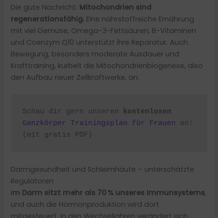
Die gute Nachricht:
Mitochondrien sind
regenerationsfähig.
Eine nährstoffreiche Ernährung
mit viel Gemüse, Omega-3-Fettsäuren, B-Vitaminen
und Coenzym Q10 unterstützt ihre Reparatur. Auch
Bewegung, besonders moderate Ausdauer und
Krafttraining, kurbelt die Mitochondrienbiogenese, also
den Aufbau neuer Zellkraftwerke, an.
Schau dir gern unseren 
kostenlosen
Ganzkörper Trainingsplan für Frauen 
an! 
(mit gratis PDF)
Darmgesundheit und Schleimhäute – unterschätzte
Regulatoren
I
m Darm sitzt mehr als 70 % unseres Immunsystems
,
und auch die Hormonproduktion wird dort
mitgesteuert. In den Wechseljahren verändert sich