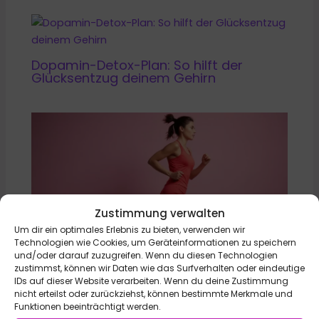
Dopamin-Detox-Plan: So hilft der
Glücksentzug deinem Gehirn
Zustimmung verwalten
Um dir ein optimales Erlebnis zu bieten, verwenden wir
Technologien wie Cookies, um Geräteinformationen zu speichern
und/oder darauf zuzugreifen. Wenn du diesen Technologien
zustimmst, können wir Daten wie das Surfverhalten oder eindeutige
IDs auf dieser Website verarbeiten. Wenn du deine Zustimmung
nicht erteilst oder zurückziehst, können bestimmte Merkmale und
Cortisolspiegel senken – das
Funktionen beeinträchtigt werden.
Stresshormon in den Griff bekommen