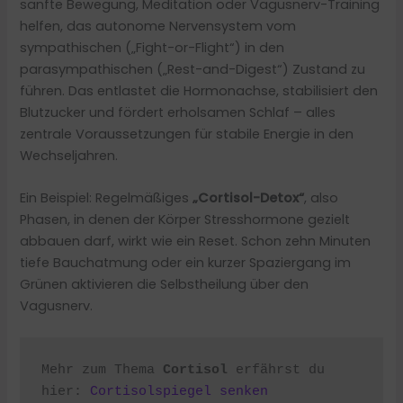
sanfte Bewegung, Meditation oder Vagusnerv-Training
helfen, das autonome Nervensystem vom
sympathischen („Fight-or-Flight“) in den
parasympathischen („Rest-and-Digest“) Zustand zu
führen. Das entlastet die Hormonachse, stabilisiert den
Blutzucker und fördert erholsamen Schlaf – alles
zentrale Voraussetzungen für stabile Energie in den
Wechseljahren.
Ein Beispiel: Regelmäßiges
„Cortisol-Detox“
, also
Phasen, in denen der Körper Stresshormone gezielt
abbauen darf, wirkt wie ein Reset. Schon zehn Minuten
tiefe Bauchatmung oder ein kurzer Spaziergang im
Grünen aktivieren die Selbstheilung über den
Vagusnerv.
Mehr zum Thema 
Cortisol 
erfährst du 
hier: 
Cortisolspiegel senken