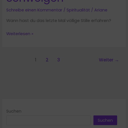
Schreibe einen Kommentar
/
Spiritualität
/
Ariane
Wann hast du das letzte Mal völlige Stille erfahren?
Stille
Weiterlesen »
Meditation:
Selbstfindung
durch
1
2
3
Weiter
→
Schweigen
Suchen
Suchen