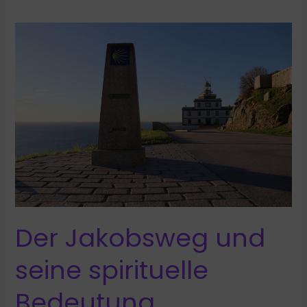
Lebensprinzipien
der
Shaolin
Mönche
Der Jakobsweg und
seine spirituelle
Bedeutung