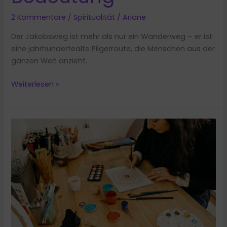
2 Kommentare
/
Spiritualität
/
Ariane
Der Jakobsweg ist mehr als nur ein Wanderweg – er ist
eine jahrhundertealte Pilgerroute, die Menschen aus der
ganzen Welt anzieht.
Der
Weiterlesen »
Jakobsweg
und
seine
spirituelle
Bedeutung