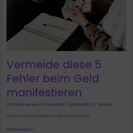
unsere
moderne
Weiblichkeit
stärkt
Vermeide diese 5
Fehler beim Geld
manifestieren
Schreibe einen Kommentar
/
Spiritualität
/
Ariane
Geld zu manifestieren soll einfach sein.
Vermeide
Weiterlesen »