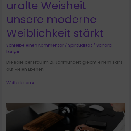
uralte Weisheit
unsere moderne
Weiblichkeit stärkt
Schreibe einen Kommentar
/
Spiritualität
/
Sandra
Lange
Die Rolle der Frau im 21. Jahrhundert gleicht einem Tanz
auf vielen Ebenen.
Gastbeitrag:
Weiterlesen »
Antike
Göttinnen
–
Wie
uralte
Weisheit