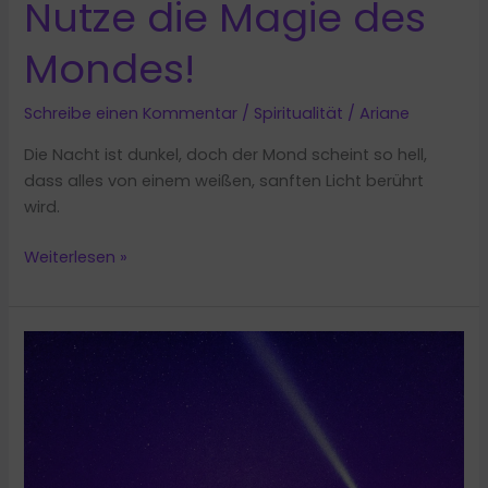
Nutze die Magie des
Mondes!
Schreibe einen Kommentar
/
Spiritualität
/
Ariane
Die Nacht ist dunkel, doch der Mond scheint so hell,
dass alles von einem weißen, sanften Licht berührt
wird.
Die
Weiterlesen »
10
kraftvollsten
Rituale
bei
Vollmond:
Nutze
die
Magie