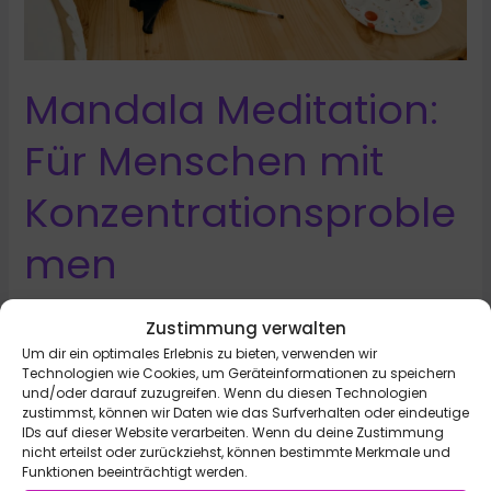
Mandala Meditation:
Für Menschen mit
Konzentrationsproble
men
Schreibe einen Kommentar
/
Spiritualität
/
Ariane
Zustimmung verwalten
Für Menschen mit Konzentrationsproblemen, ADHS oder
Um dir ein optimales Erlebnis zu bieten, verwenden wir
Technologien wie Cookies, um Geräteinformationen zu speichern
Kinder kann stilles Sitzen und meditieren eine echte
und/oder darauf zuzugreifen. Wenn du diesen Technologien
Herausforderung sein.
zustimmst, können wir Daten wie das Surfverhalten oder eindeutige
IDs auf dieser Website verarbeiten. Wenn du deine Zustimmung
Mandala
Weiterlesen »
nicht erteilst oder zurückziehst, können bestimmte Merkmale und
Funktionen beeinträchtigt werden.
Meditation: