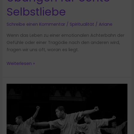
Selbstliebe
Schreibe einen Kommentar
/
Spiritualität
/
Ariane
Wenn das Leben zu einer emotionalen Achterbahn der
Gefühle oder einer Tragödie nach den anderen wird,
fragen wir uns oft, woran es liegt.
Herzchakra
Weiterlesen »
Heilung:
Übungen
für
echte
Selbstliebe