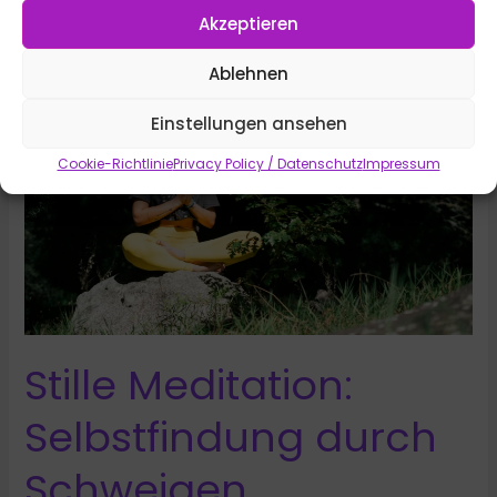
Für
Akzeptieren
Menschen
mit
Ablehnen
Konzentrationsproblemen
Einstellungen ansehen
Cookie-Richtlinie
Privacy Policy / Datenschutz
Impressum
Stille Meditation:
Selbstfindung durch
Schweigen