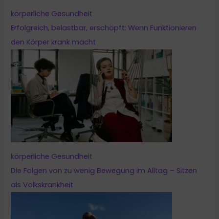
körperliche Gesundheit
Erfolgreich, belastbar, erschöpft: Wenn Funktionieren
den Körper krank macht
körperliche Gesundheit
Die Folgen von zu wenig Bewegung im Alltag – Sitzen
als Volkskrankheit