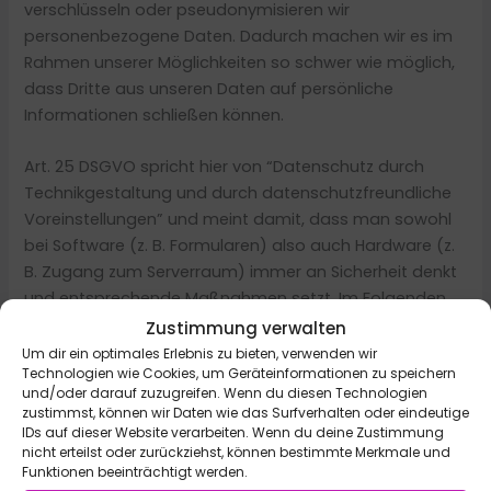
verschlüsseln oder pseudonymisieren wir
personenbezogene Daten. Dadurch machen wir es im
Rahmen unserer Möglichkeiten so schwer wie möglich,
dass Dritte aus unseren Daten auf persönliche
Informationen schließen können.
Art. 25 DSGVO spricht hier von “Datenschutz durch
Technikgestaltung und durch datenschutzfreundliche
Voreinstellungen” und meint damit, dass man sowohl
bei Software (z. B. Formularen) also auch Hardware (z.
B. Zugang zum Serverraum) immer an Sicherheit denkt
und entsprechende Maßnahmen setzt. Im Folgenden
gehen wir, falls erforderlich, noch auf konkrete
Zustimmung verwalten
Maßnahmen ein.
Um dir ein optimales Erlebnis zu bieten, verwenden wir
Technologien wie Cookies, um Geräteinformationen zu speichern
und/oder darauf zuzugreifen. Wenn du diesen Technologien
TLS-Verschlüsselung mit https
zustimmst, können wir Daten wie das Surfverhalten oder eindeutige
TLS, Verschlüsselung und https klingen sehr technisch
IDs auf dieser Website verarbeiten. Wenn du deine Zustimmung
nicht erteilst oder zurückziehst, können bestimmte Merkmale und
und sind es auch. Wir verwenden HTTPS (das Hypertext
Funktionen beeinträchtigt werden.
Transfer Protocol Secure steht für „sicheres Hypertext-