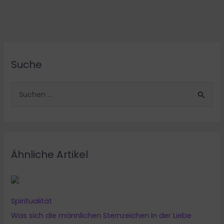
Suche
S
u
c
h
e
Ähnliche Artikel
n
n
a
Spiritualität
c
Was sich die männlichen Sternzeichen in der Liebe
h