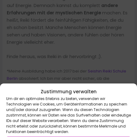
auf Energie. Demnach kannst du komplett
andere
Erfahrungen mit der mystischen Energie
machen. Es
heißt, Reiki fördert die feinfühligen Fähigkeiten, die du
eh schon besitzt. Manche Menschen können Energie
sehen und haben Visionen, andere fühlen oder hören
Energie vielleicht eher.
Finde heraus, was Reiki in dir hervorbringt ;).
*Meine Ausbildung habe ich 2017 bei der
Seishin Reiki Schule
Berlin
absolviert. Ich bin mir aber nicht sicher, ob die
Ausbildung noch angeboten wird. (unbezahlte Werbung)
Zustimmung verwalten
Um dir ein optimales Erlebnis zu bieten, verwenden wir
Technologien wie Cookies, um Geräteinformationen zu speichern
und/oder darauf zuzugreifen. Wenn du diesen Technologien
zustimmst, können wir Daten wie das Surfverhalten oder eindeutige
Autor
IDs auf dieser Website verarbeiten. Wenn du deine Zustimmung
nicht erteilst oder zurückziehst, können bestimmte Merkmale und
Funktionen beeinträchtigt werden.