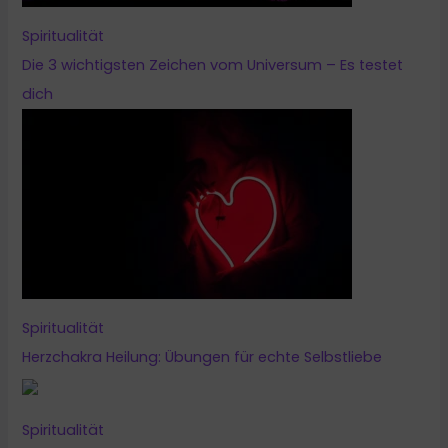
Spiritualität
Die 3 wichtigsten Zeichen vom Universum – Es testet
dich
Spiritualität
Herzchakra Heilung: Übungen für echte Selbstliebe
Spiritualität