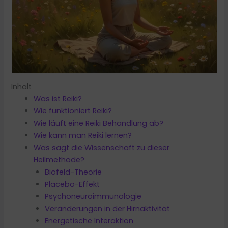
Inhalt
Was ist Reiki?
Wie funktioniert Reiki?
Wie läuft eine Reiki Behandlung ab?
Wie kann man Reiki lernen?
Was sagt die Wissenschaft zu dieser
Heilmethode?
Biofeld-Theorie
Placebo-Effekt
Psychoneuroimmunologie
Veränderungen in der Hirnaktivität
Energetische Interaktion