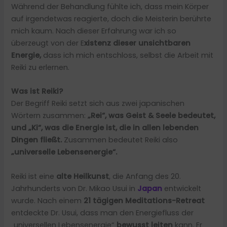
Während der Behandlung fühlte ich, dass mein Körper
auf irgendetwas reagierte, doch die Meisterin berührte
mich kaum. Nach dieser Erfahrung war ich so
überzeugt von der E
xistenz dieser unsichtbaren
Energie,
dass ich mich entschloss, selbst die Arbeit mit
Reiki zu erlernen.
Was ist Reiki?
Der Begriff Reiki setzt sich aus zwei japanischen
Wörtern zusammen:
„Rei“, was Geist & Seele bedeutet,
und „Ki“, was die Energie ist, die in allen lebenden
Dingen fließt.
Zusammen bedeutet Reiki also
„universelle Lebensenergie“.
Reiki ist eine
alte Heilkunst
, die Anfang des 20.
Jahrhunderts von Dr. Mikao Usui in
Japan
entwickelt
wurde. Nach einem
21 tägigen Meditations-Retreat
entdeckte Dr. Usui, dass man den Energiefluss der
„universellen Lebensenergie“
bewusst leiten
kann. Er