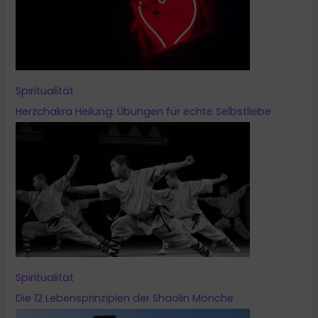
Spiritualität
Herzchakra Heilung: Übungen für echte Selbstliebe
Spiritualität
Die 12 Lebensprinzipien der Shaolin Mönche