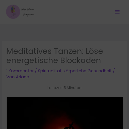
Zum
Inhalt
springen
Meditatives Tanzen: Löse
energetische Blockaden
1 Kommentar
/
Spiritualität
,
körperliche Gesundheit
/
Von
Ariane
Lesezeit 5 Minuten