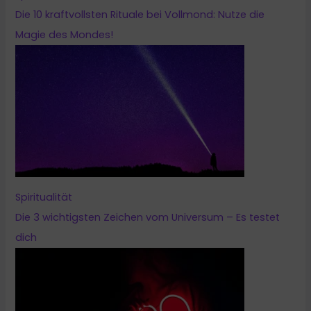
Die 10 kraftvollsten Rituale bei Vollmond: Nutze die
Magie des Mondes!
Spiritualität
Die 3 wichtigsten Zeichen vom Universum – Es testet
dich