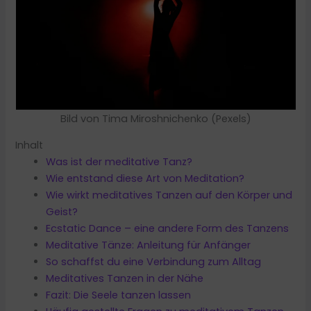
Bild von Tima Miroshnichenko (Pexels)
Inhalt
Was ist der meditative Tanz?
Wie entstand diese Art von Meditation?
Wie wirkt meditatives Tanzen auf den Körper und
Geist?
Ecstatic Dance – eine andere Form des Tanzens
Meditative Tänze: Anleitung für Anfänger
So schaffst du eine Verbindung zum Alltag
Meditatives Tanzen in der Nähe
Fazit: Die Seele tanzen lassen