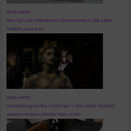
Spiritualität
Was sich die männlichen Sternzeichen in der Liebe
wirklich wünschen
Spiritualität
Gastbeitrag: Antike Göttinnen – Wie uralte Weisheit
unsere moderne Weiblichkeit stärkt