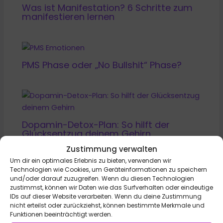
Was ist Manifestation? 6 Schritte zum
manifestieren lernen
PMS Phase oder „No Bullshit“ Phase?
Dopamin-Detox-Plan: So hilft der
Glücksentzug deinem Gehirn
Zustimmung verwalten
Um dir ein optimales Erlebnis zu bieten, verwenden wir
Technologien wie Cookies, um Geräteinformationen zu speichern
und/oder darauf zuzugreifen. Wenn du diesen Technologien
zustimmst, können wir Daten wie das Surfverhalten oder eindeutige
Was ist Reiki und wie heilt es? Einblicke
IDs auf dieser Website verarbeiten. Wenn du deine Zustimmung
einer Reiki Schülerin
nicht erteilst oder zurückziehst, können bestimmte Merkmale und
Funktionen beeinträchtigt werden.