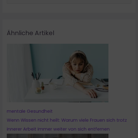
u
c
h
e
Ähnliche Artikel
n
n
a
c
h
:
mentale Gesundheit
Wenn Wissen nicht heilt: Warum viele Frauen sich trotz
innerer Arbeit immer weiter von sich entfernen