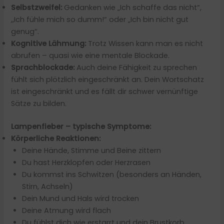
Selbstzweifel:
Gedanken wie „Ich schaffe das nicht“,
,,Ich fühle mich so dumm!“ oder „Ich bin nicht gut
genug“.
Kognitive Lähmung:
Trotz Wissen kann man es nicht
abrufen – quasi wie eine mentale Blockade.
Sprachblockade:
Auch deine Fähigkeit zu sprechen
fühlt sich plötzlich eingeschränkt an. Dein Wortschatz
ist eingeschränkt und es fällt dir schwer vernünftige
Sätze zu bilden.
Lampenfieber – typische Symptome:
Körperliche Reaktionen:
Deine Hände, Stimme und Beine zittern
Du hast Herzklopfen oder Herzrasen
Du kommst ins Schwitzen (besonders an Händen,
Stirn, Achseln)
Dein Mund und Hals wird trocken
Deine Atmung wird flach
Du fühlst dich wie erstarrt und dein Brustkorb