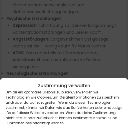
Konzentrationsschwierigkeiten und
Motivationsverlust begünstigen.
Psychische Erkrankungen
Depression
: Führt häufig zu „Denkverlangsamung“,
Konzentrationsstörungen und „leerer Kopf“.
Angststörungen
: Sorgen nehmen viel geistige
Kapazität ein – wenig Raum für klares Denken.
ADHS
: Kann ebenfalls mit Denkblockaden,
Ablenkbarkeit und unstrukturiertem Denken
einhergehen.
Neurologische Erkrankungen
Demenz
(z. B. Alzheimer): Fortschreitende
Zustimmung verwalten
Gedächtnis- und Denkstörungen.
Um dir ein optimales Erlebnis zu bieten, verwenden wir
Multiple Sklerose, Parkinson, Epilepsie
: Können mit
Technologien wie Cookies, um Geräteinformationen zu speichern
kognitiven Einschränkungen einhergehen.
und/oder darauf zuzugreifen. Wenn du diesen Technologien
Gehirnerschütterung / Trauma
: Beeinträchtigt
zustimmst, können wir Daten wie das Surfverhalten oder eindeutige
IDs auf dieser Website verarbeiten. Wenn du deine Zustimmung
temporär oder dauerhaft die Denkfähigkeit.
nicht erteilst oder zurückziehst, können bestimmte Merkmale und
Infektionen / Entzündungen
Funktionen beeinträchtigt werden.