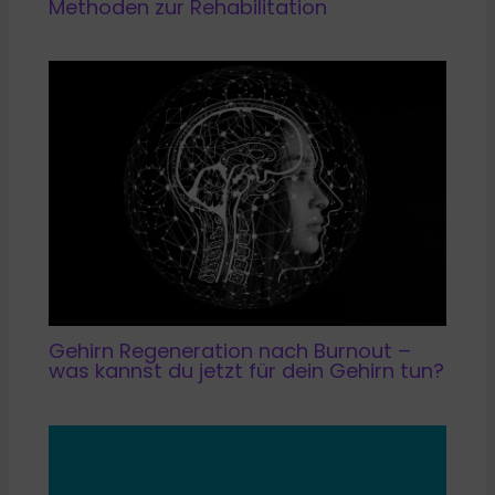
Methoden zur Rehabilitation
Gehirn Regeneration nach Burnout –
was kannst du jetzt für dein Gehirn tun?