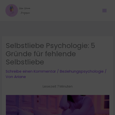
Zum
Inhalt
springen
Selbstliebe Psychologie: 5
Gründe für fehlende
Selbstliebe
Schreibe einen Kommentar
/
Beziehungspsychologie
/
Von
Ariane
Lesezeit 7 Minuten