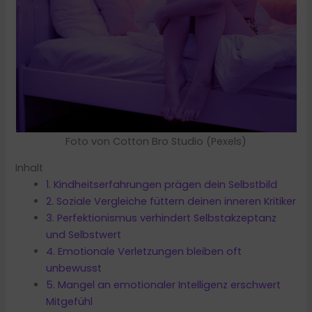
Foto von Cotton Bro Studio (Pexels)
Inhalt
1. Kindheitserfahrungen prägen dein Selbstbild
2. Soziale Vergleiche füttern deinen inneren Kritiker
3. Perfektionismus verhindert Selbstakzeptanz
und Selbstwert
4. Emotionale Verletzungen bleiben oft
unbewusst
5. Mangel an emotionaler Intelligenz erschwert
Mitgefühl