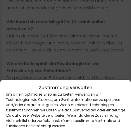
Glaubenssätzen oder gesellschaftlichem Druck, der ein
unrealistisches oder negatives Selbstbild erzeugt.
Wie kann ich mehr Mitgefühl für mich selbst
entwickeln?
Indem du deine Gefühle ernst nimmst, deine inneren
Kritiker hinterfragst und lernst, liebevoll mit dir selbst zu
sprechen – so, wie du es mit einem Freund tun würdest.
Welche Rolle spielt die Psychologie bei der
Entwicklung von Selbstliebe?
Die psychologische Betrachtung hilft, die Ursachen
fehlender Selbstachtung zu verstehen, innere
Zustimmung verwalten
Blockaden zu erkennen und Strategien zu entwickeln,
Um dir ein optimales Erlebnis zu bieten, verwenden wir
um sich selbst wieder näherzukommen.
Technologien wie Cookies, um Geräteinformationen zu speichern
und/oder darauf zuzugreifen. Wenn du diesen Technologien
zustimmst, können wir Daten wie das Surfverhalten oder eindeutige
IDs auf dieser Website verarbeiten. Wenn du deine Zustimmung
Autor
nicht erteilst oder zurückziehst, können bestimmte Merkmale und
Funktionen beeinträchtigt werden.