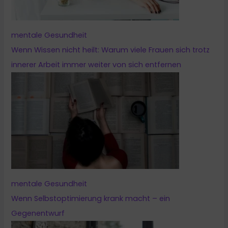
mentale Gesundheit
Wenn Wissen nicht heilt: Warum viele Frauen sich trotz
innerer Arbeit immer weiter von sich entfernen
mentale Gesundheit
Wenn Selbstoptimierung krank macht – ein
Gegenentwurf