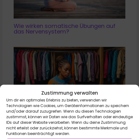
Wie wirken somatische Übungen auf
das Nervensystem?
Zustimmung verwalten
Um dir ein optimales Erlebnis zu bieten, verwenden wir
Technologien wie Cookies, um Geräteinformationen zu speichern
und/oder darauf zuzugreifen. Wenn du diesen Technologien
zustimmst, können wir Daten wie das Surfverhalten oder eindeutige
IDs auf dieser Website verarbeiten. Wenn du deine Zustimmung
nicht erteilst oder zurückziehst, können bestimmte Merkmale und
PMS Phase oder „No Bullshit“ Phase?
Funktionen beeinträchtigt werden.