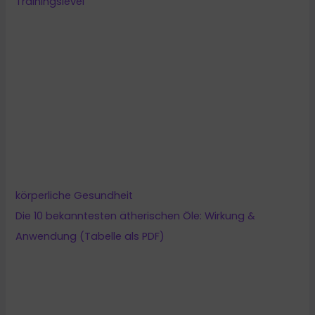
körperliche Gesundheit
Die 10 bekanntesten ätherischen Öle: Wirkung &
Anwendung (Tabelle als PDF)
körperliche Gesundheit
Ernährung
Heilerde Entgiftung: So wirkt & funktioniert der natürliche
Detox