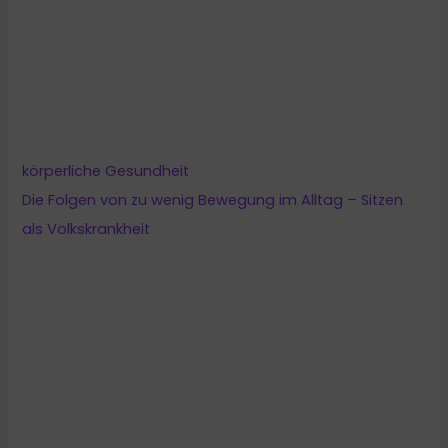
körperliche Gesundheit
Die Folgen von zu wenig Bewegung im Alltag – Sitzen
als Volkskrankheit
körperliche Gesundheit
7 Gründe warum Wandern für die Gesundheit wichtig
ist