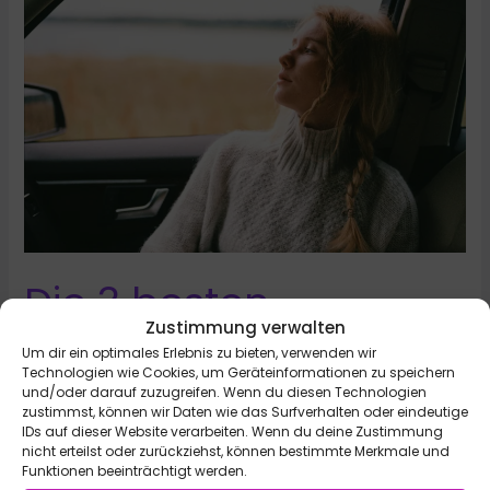
Erfolgsblockaden
Die 3 besten
Zustimmung verwalten
Methoden, um
Um dir ein optimales Erlebnis zu bieten, verwenden wir
Technologien wie Cookies, um Geräteinformationen zu speichern
schwierige
und/oder darauf zuzugreifen. Wenn du diesen Technologien
zustimmst, können wir Daten wie das Surfverhalten oder eindeutige
IDs auf dieser Website verarbeiten. Wenn du deine Zustimmung
Entscheidungen zu
nicht erteilst oder zurückziehst, können bestimmte Merkmale und
Funktionen beeinträchtigt werden.