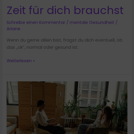
Zeit für dich brauchst
Schreibe einen Kommentar
/
mentale Gesundheit
/
Ariane
Wenn du gerne allein bist, fragst du dich eventuell, ob
das „ok“, normal oder gesund ist.
Gerne
Weiterlesen »
allein
sein:
8
Gründe
warum
du
oft
Zeit
für
dich