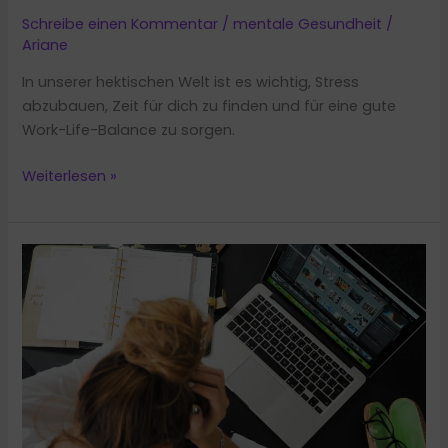
Schreibe einen Kommentar
/
mentale Gesundheit
/
Ariane
In unserer hektischen Welt ist es wichtig, Stress
abzubauen, Zeit für dich zu finden und für eine gute
Work-Life-Balance zu sorgen.
5
Weiterlesen »
Ideen:
Wintergarten
als
Work-
Life-
Balance
Oase