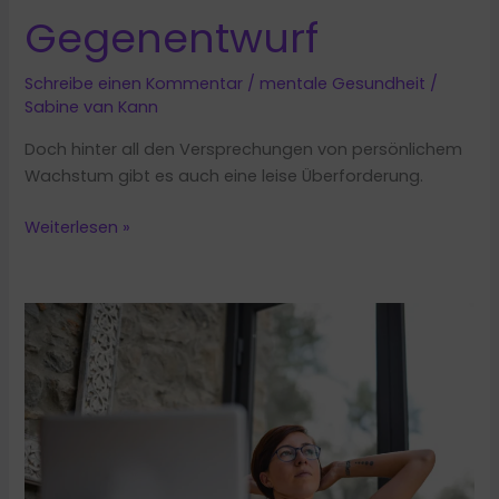
Gegenentwurf
Schreibe einen Kommentar
/
mentale Gesundheit
/
Sabine van Kann
Doch hinter all den Versprechungen von persönlichem
Wachstum gibt es auch eine leise Überforderung.
Wenn
Weiterlesen »
Selbstoptimierung
krank
macht
–
ein
Gegenentwurf