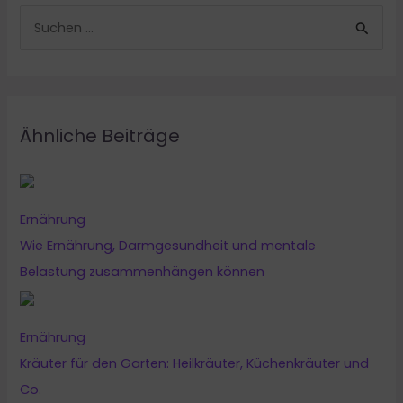
S
u
c
h
e
Ähnliche Beiträge
n
n
a
Ernährung
c
Wie Ernährung, Darmgesundheit und mentale
h
Belastung zusammenhängen können
:
Ernährung
Kräuter für den Garten: Heilkräuter, Küchenkräuter und
Co.