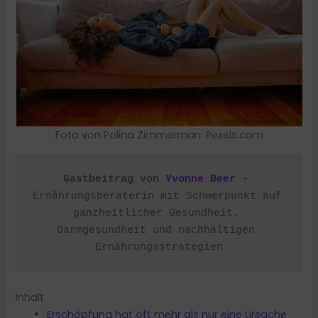
Foto von Polina Zimmerman: Pexels.com
Gastbeitrag von 
Yvonne Beer
 - 
Ernährungsberaterin mit Schwerpunkt auf 
ganzheitlicher Gesundheit, 
Darmgesundheit und nachhaltigen 
Ernährungsstrategien
Inhalt
Erschöpfung hat oft mehr als nur eine Ursache