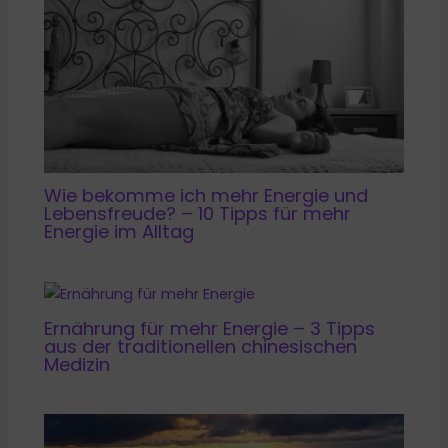
Wie bekomme ich mehr Energie und
Lebensfreude? – 10 Tipps für mehr
Energie im Alltag
Ernährung für mehr Energie – 3 Tipps
aus der traditionellen chinesischen
Medizin