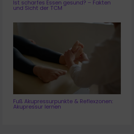
Ist scharfes Essen gesund? – Fakten
und Sicht der TCM
Fuß Akupressurpunkte & Reflexzonen:
Akupressur lernen