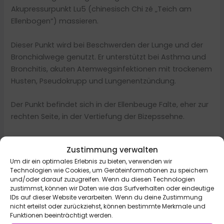
Akupressurpunkt Lu5 (chinesisch Chi zé „Teich am
Ellenbogen“) massieren.
Dieser Punkt wird bei Beschwerden der Lunge und der
Bronchialwege genutzt. Er unterstützt bei Asthma und
Bronchitis, akuten Atemwegsinfektionen mit trockenem
Husten, Pseudokrupp und Lungenentzündung.
Der Punkt befindet sich in der Ellenbeuge Falte, eher zur
rechten Seite, in der Vertiefung der Bizepssehne.
Massiere den Punkt zur Selbstbehandlung ca. 20
Zustimmung verwalten
Sekunden lang, kreisend und mit leichtem Druck. Du
Um dir ein optimales Erlebnis zu bieten, verwenden wir
kannst die Behandlung 2 oder 3 mal täglich anwenden.
Technologien wie Cookies, um Geräteinformationen zu speichern
Probiere die Massage dieses Punktes auch, wenn du
und/oder darauf zuzugreifen. Wenn du diesen Technologien
z.b. Schwere oder Unwohlsein im Brustkorb spürst.
zustimmst, können wir Daten wie das Surfverhalten oder eindeutige
IDs auf dieser Website verarbeiten. Wenn du deine Zustimmung
nicht erteilst oder zurückziehst, können bestimmte Merkmale und
Fazit
Funktionen beeinträchtigt werden.
Die
Lunge
hat in der TCM eine tiefere Bedeutung als nur