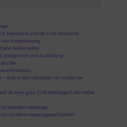
sage
: Qi, Meridiane und die Fünf Elemente
s nur Entspannung
uina helfen kann
s: Integration und Ausbildung
ein Ziel
na und Shiatsu
e – eine uralte Methode mit moderner
dest du eine gute TCM Massage in der Nähe
 TCM Meridian Massage
a von anderen Massagetechniken?