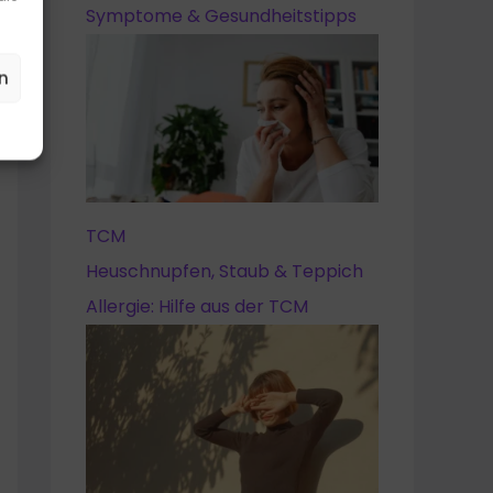
Symptome & Gesundheitstipps
n
TCM
Heuschnupfen, Staub & Teppich
Allergie: Hilfe aus der TCM