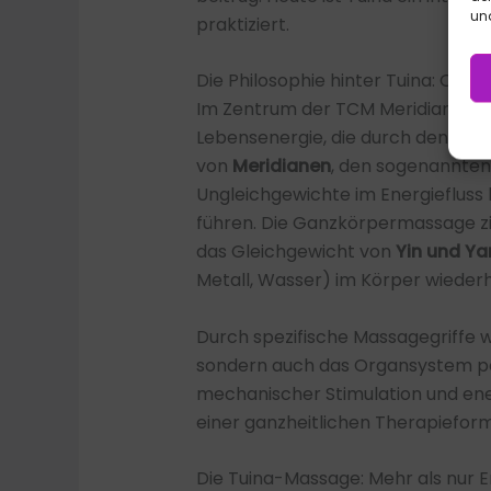
und
praktiziert.
Die Philosophie hinter Tuina: Qi, M
Im Zentrum der TCM Meridian Mas
Lebensenergie, die durch den Körp
von
Meridianen
, den sogenannten
Ungleichgewichte im Energiefluss
führen. Die Ganzkörpermassage zie
das Gleichgewicht von
Yin und Y
Metall, Wasser) im Körper wiederh
Durch spezifische Massagegriffe we
sondern auch das Organsystem pos
mechanischer Stimulation und en
einer ganzheitlichen Therapiefor
Die Tuina-Massage: Mehr als nur