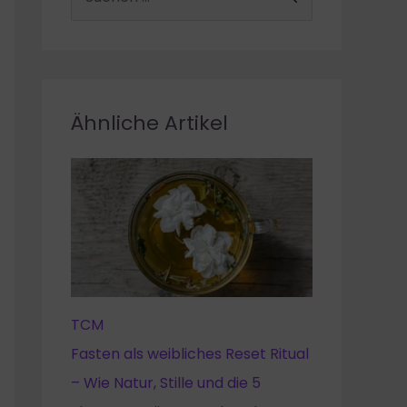
u
c
h
e
Ähnliche Artikel
n
n
a
c
h
:
TCM
Fasten als weibliches Reset Ritual
– Wie Natur, Stille und die 5