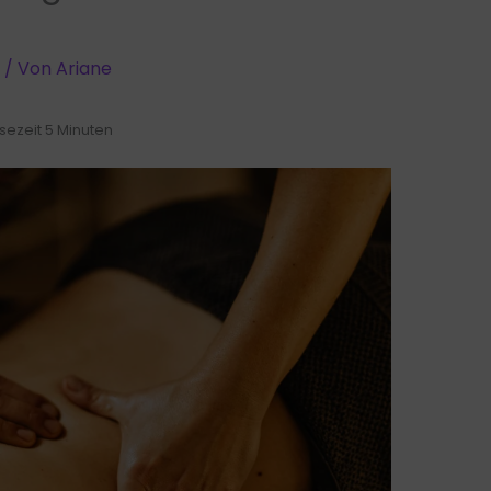
/ Von
Ariane
sezeit 5 Minuten