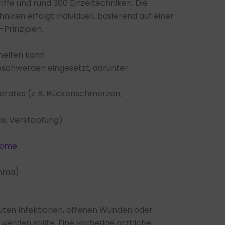
iffe und rund 300 Einzeltechniken. Die
ken erfolgt individuell, basierend auf einer
rinzipien.
helfen kann
Beschwerden eingesetzt, darunter:
ates (z. B. Rückenschmerzen,
is, Verstopfung)
tome
thma)
akuten Infektionen, offenen Wunden oder
den sollte. Eine vorherige ärztliche