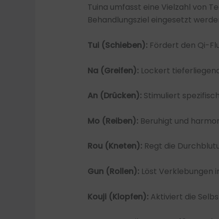
Tuina umfasst eine Vielzahl von T
Behandlungsziel eingesetzt werde
Tui (Schieben):
Fördert den Qi-Fl
Na (Greifen):
Lockert tieferliege
An (Drücken):
Stimuliert spezifis
Mo (Reiben):
Beruhigt und harmoni
Rou (Kneten):
Regt die Durchblut
Gun (Rollen):
Löst Verklebungen 
Kouji (Klopfen):
Aktiviert die Selb