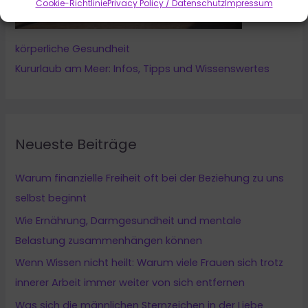
Cookie-Richtlinie
Privacy Policy / Datenschutz
Impressum
körperliche Gesundheit
Kururlaub am Meer: Infos, Tipps und Wissenswertes
Neueste Beiträge
Warum finanzielle Freiheit oft bei der Beziehung zu uns
selbst beginnt
Wie Ernährung, Darmgesundheit und mentale
Belastung zusammenhängen können
Wenn Wissen nicht heilt: Warum viele Frauen sich trotz
innerer Arbeit immer weiter von sich entfernen
Was sich die männlichen Sternzeichen in der Liebe