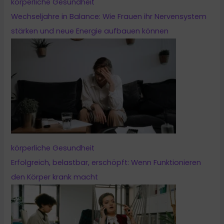
körperliche Gesundheit
Wechseljahre in Balance: Wie Frauen ihr Nervensystem
stärken und neue Energie aufbauen können
körperliche Gesundheit
Erfolgreich, belastbar, erschöpft: Wenn Funktionieren
den Körper krank macht