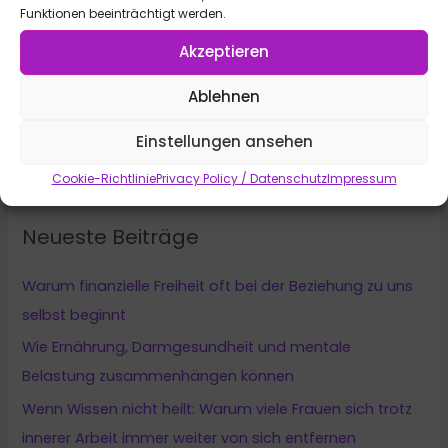
Funktionen beeinträchtigt werden.
Akzeptieren
Ablehnen
körperliche Gesundheit
Kururlaub am Meer: Infos, Tipps und Wissenswertes
Einstellungen ansehen
Cookie-Richtlinie
Privacy Policy / Datenschutz
Impressum
Neueste Beiträge
Warum finanzielle Freiheit oft bei der Beziehung zu uns
selbst beginnt
Wie Ernährung, Darmgesundheit und mentale
Belastung zusammenhängen können
Wenn Wissen nicht heilt: Warum viele Frauen sich trotz
innerer Arbeit immer weiter von sich entfernen