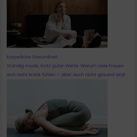
körperliche Gesundheit
Ständig müde, trotz guter Werte: Warum viele Frauen
sich nicht krank fühlen – aber auch nicht gesund sind