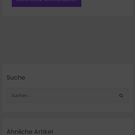
Suche
S
u
c
h
e
Ähnliche Artikel