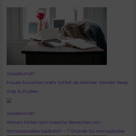
n
n
a
c
h
:
Gesellschaft
Frauen brauchen mehr Schlaf als Männer: Gender Sleep
Gap & Studien
Gesellschaft
Warum fühlen sich manche Menschen von
Homosexuellen bedroht? – 7 Gründe für Homophobie